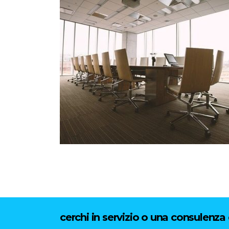
cerchi in servizio o una consulenza d