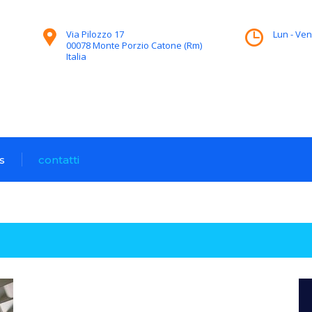
Via Pilozzo 17
Lun - Ven
00078 Monte Porzio Catone (Rm)
Italia
s
contatti