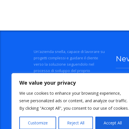
Un'azienda snella, capace di lavorare su
Ne
progetti complessi e guidare il cliente
verso la soluzione seguendolo nel
processo di sviluppo del proprio
business.
Il bud
We value your privacy
2 A
We use cookies to enhance your browsing experience,
serve personalized ads or content, and analyze our traffic.
La ban
By clicking "Accept All", you consent to our use of cookies.
25 
Customize
Reject All
Accept All