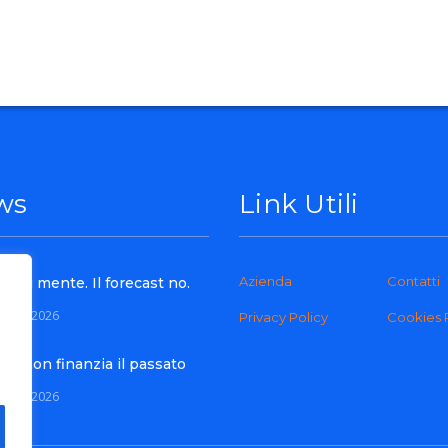
ws
Link Utili
Azienda
Contatti
get ti mente. Il forecast no.
gosto 2026
Privacy Policy
Cookies 
ca non finanzia il passato
Luglio 2026