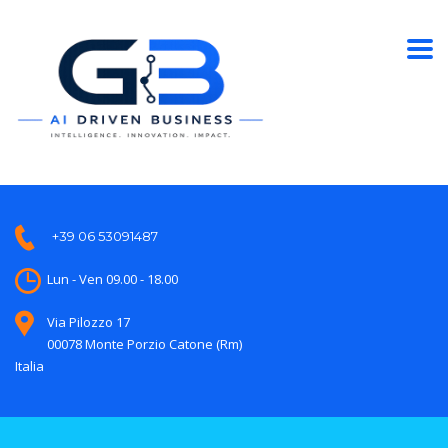
+39 06 53091487
Lun - Ven 09.00 - 18.00
Via Pilozzo 17
00078 Monte Porzio Catone (Rm)
Italia