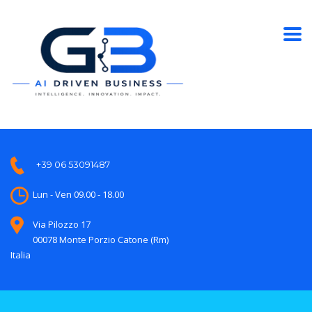
+39 06 53091487
Lun - Ven 09.00 - 18.00
Via Pilozzo 17
00078 Monte Porzio Catone (Rm)
Italia