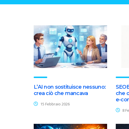
L’AI non sostituisce nessuno:
SEOBo
crea ciò che mancava
che o
e-co
15 Febbraio 2026
8 Fe