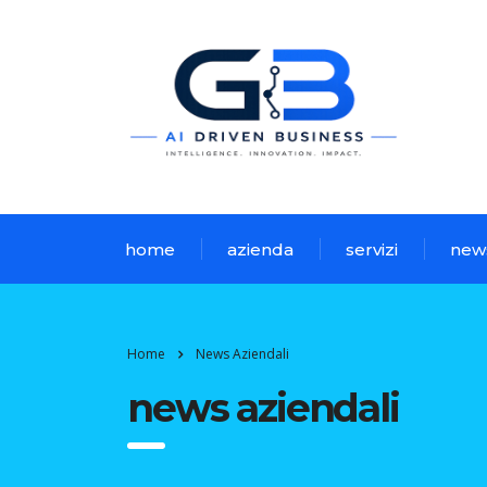
home
azienda
servizi
new
Home
News Aziendali
news aziendali