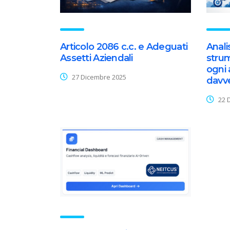
Articolo 2086 c.c. e Adeguati
Anal
Assetti Aziendali
stru
ogni
27 Dicembre 2025
davv
22 