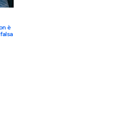
non è
 falsa