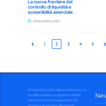
La nuova frontiera del
controllo di liquidità e
sostenibilità aziendale
28 Novembre 2025
1
2
3
4
5
Un'azienda snella, capace di lavorare su
Ne
progetti complessi e guidare il cliente
verso la soluzione seguendolo nel
processo di sviluppo del proprio