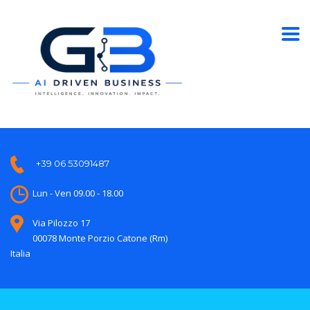
+39 06 53091487
Lun - Ven 09.00 - 18.00
Via Pilozzo 17
00078 Monte Porzio Catone (Rm)
Italia