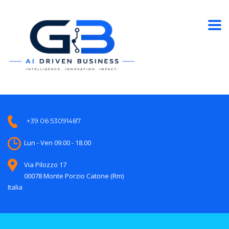
+39 06 53091487
Lun - Ven 09.00 - 18.00
Via Pilozzo 17
00078 Monte Porzio Catone (Rm)
Italia