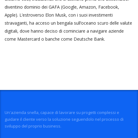
diventino dominio dei GAFA (Google, Amazon, Facebook,
Apple). L’estroverso Elon Musk, con i suoi investimenti
stravaganti, ha acceso un bengala sull’oceano scuro delle valute
digitali, dove hanno deciso di cominciare a navigare aziende
come Mastercard o banche come Deutsche Bank.
Un'azienda snella, capace di lavorare su progetti complessi e
guidare il cliente verso la soluzione seguendolo nel processo di
sviluppo del proprio business.