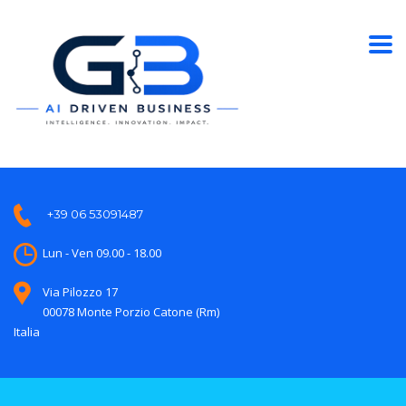
+39 06 53091487
Lun - Ven 09.00 - 18.00
Via Pilozzo 17
00078 Monte Porzio Catone (Rm)
Italia