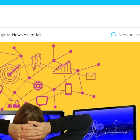
goria:
News Aziendali
Nessun c