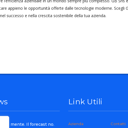
e l’efficienza aziendale in un mondo sempre più complesso. GB Srls è
ttare appieno le opportunità offerte dalle tecnologie moderne. Scegli 
nel successo e nella crescita sostenibile della tua azienda.
ws
Link Utili
Azienda
Contatti
get ti mente. Il forecast no.