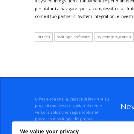
Il System Integration è fondamentale per mantener
per aiutarti a navigare questa complessità e a sfru
come il tuo partner di System Integration, e investi 
hi-tech
sviluppo software
system integration
Un'azienda snella, capace di lavorare su
Ne
progetti complessi e guidare il cliente
verso la soluzione seguendolo nel
processo di sviluppo del proprio
business.
Il bud
We value your privacy