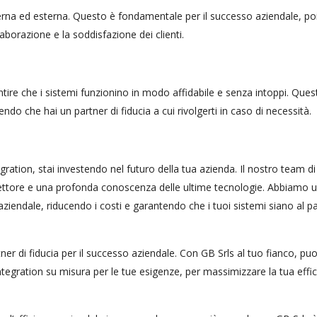
erna ed esterna. Questo è fondamentale per il successo aziendale, po
borazione e la soddisfazione dei clienti.
tire che i sistemi funzionino in modo affidabile e senza intoppi. Quest
do che hai un partner di fiducia a cui rivolgerti in caso di necessità.
ation, stai investendo nel futuro della tua azienda. Il nostro team di
 settore e una profonda conoscenza delle ultime tecnologie. Abbiamo 
aziendale, riducendo i costi e garantendo che i tuoi sistemi siano al p
tner di fiducia per il successo aziendale. Con GB Srls al tuo fianco, puo
tegration su misura per le tue esigenze, per massimizzare la tua effi