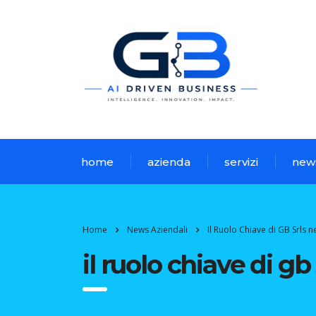
home
azienda
servizi
new
Home
News Aziendali
Il Ruolo Chiave di GB Srls n
il ruolo chiave di g