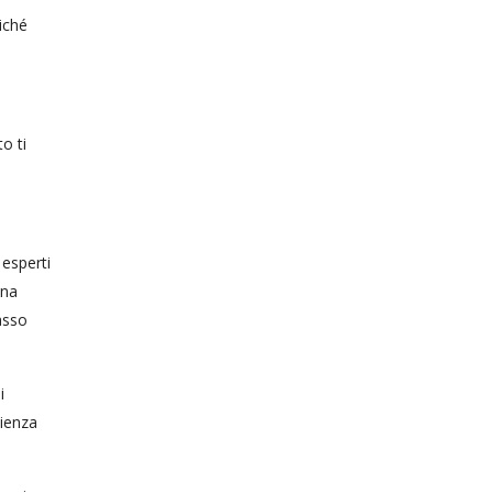
iché
o ti
 esperti
una
asso
i
cienza