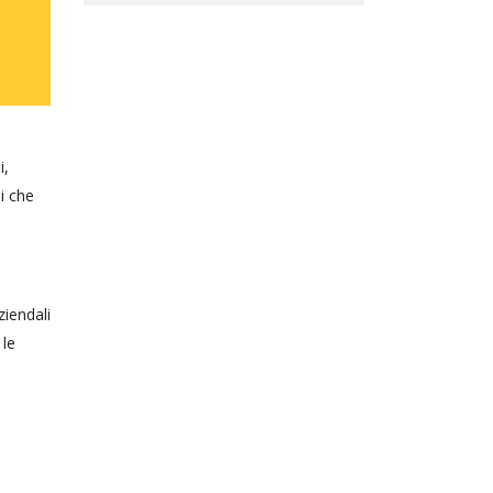
i,
i che
ziendali
 le