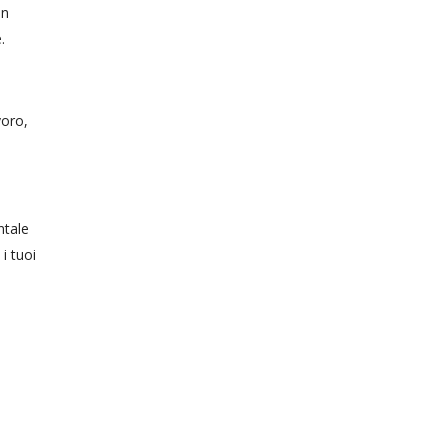
un
.
voro,
ntale
i tuoi