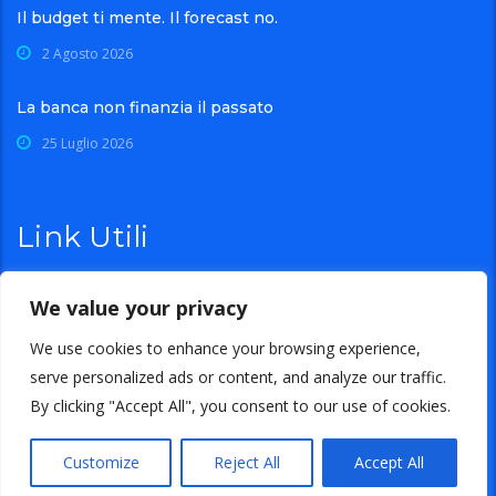
Il budget ti mente. Il forecast no.
2 Agosto 2026
La banca non finanzia il passato
25 Luglio 2026
Link Utili
We value your privacy
Azienda
Contatti
We use cookies to enhance your browsing experience,
Privacy Policy
Cookies Policy
serve personalized ads or content, and analyze our traffic.
By clicking "Accept All", you consent to our use of cookies.
Customize
Reject All
Accept All
Copyright © 2021 GB s.r.l.s. a socio unico - P.I. 15941111005