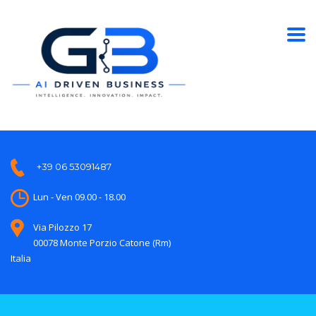
+39 06 53091487
Lun - Ven 09.00 - 18.00
Via Pilozzo 17
00078 Monte Porzio Catone (Rm)
Italia