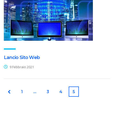
Lancio Sito Web
9 Febbraio 2021
1
…
3
4
5