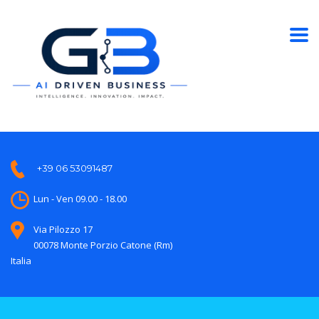
+39 06 53091487
Lun - Ven 09.00 - 18.00
Via Pilozzo 17
00078 Monte Porzio Catone (Rm)
Italia